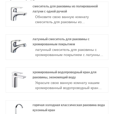
смеситель для раковины из полированной
латуни с одной ручкой
Обновите свою ванную комнату
смеситель для раковины из
полированной латуни с одной ручкой с
одной ручкой , который отличается
устойчивостью к коррозии, простотой
латунный смеситель для раковины с
установки и элегантным дизайном,
хромированным покрытием
обеспечивающим долгий срок службы.
латунный смеситель для раковины с
хромированным покрытием с латунным
материалом, герметичным
керамическим картриджем и
коррозионной стойкостью. Легко
хромированный водопроводный кран для
устанавливается и долговечен.
раковины, экономящий воду
Украсьте свою ванную комнату нашим
хромированный водопроводный кран
для раковины, экономящий воду. Его
рычажная ручка обеспечивает легкое
управление. Прочный и стильный, он
горячая холодная классическая раковина вода
станет идеальным дополнением к
кухонный кран
вашему пространству.