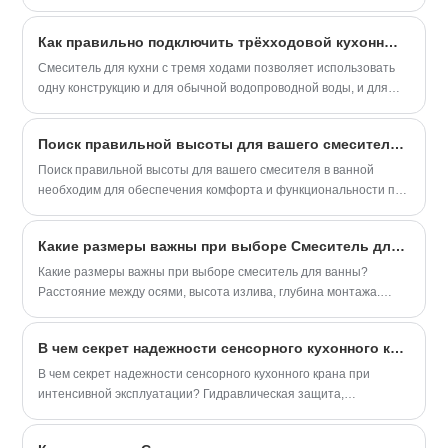
функциональной ванной комнаты. Грамотный выбор этого
элемента повышает ценность интерьера и снижает
Как правильно подключить трёхходовой кухонный кран к фильтру для питьевой воды?
эксплуатационные затраты.
Смеситель для кухни с тремя ходами позволяет использовать
одну конструкцию и для обычной водопроводной воды, и для
очищенной питьевой воды.
Поиск правильной высоты для вашего смесителя в ванной
Поиск правильной высоты для вашего смесителя в ванной
необходим для обеспечения комфорта и функциональности при
ежедневном использовании.
Какие размеры важны при выборе Смеситель для ванны?
Какие размеры важны при выборе смеситель для ванны?
Расстояние между осями, высота излива, глубина монтажа.
Таблица параметров и советы от Zhejiang Baisida Sanitary Co.,
Ltd.
В чем секрет надежности сенсорного кухонного крана при интенсивной эксплуатации?
В чем секрет надежности сенсорного кухонного крана при
интенсивной эксплуатации? Гидравлическая защита,
автодиагностика, ресурс картриджа. Решения от Zhejiang
Baisida Sanitary Co., Ltd.