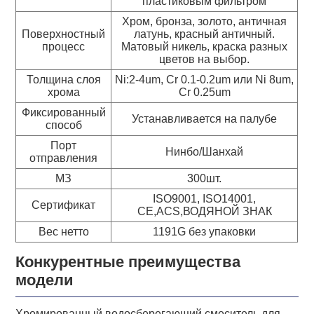
пластиковым фильтром
Хром, бронза, золото, античная
Поверхностный
латунь, красный античный.
процесс
Матовый никель, краска разных
цветов на выбор.
Толщина слоя
Ni:2-4um, Cr 0.1-0.2um или Ni 8um,
хрома
Cr 0.25um
Фиксированный
Устанавливается на палубе
способ
Порт
Нинбо/Шанхай
отправления
МЗ
300шт.
ISO9001, ISO14001,
Сертификат
CE,ACS,ВОДЯНОЙ ЗНАК
Вес нетто
1191G без упаковки
Конкурентные преимущества
модели
Хромированный водосберегающий смеситель для