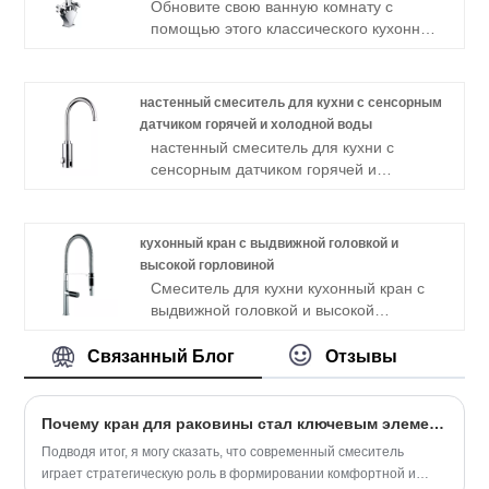
Обновите свою ванную комнату с
помощью этого классического кухонного
смесителя для мойки с горячая
холодная классическая раковина вода
кухонный кран, простотой установки и
настенный смеситель для кухни с сенсорным
элегантным дизайном,
датчиком горячей и холодной воды
обеспечивающим долгий срок службы.
настенный смеситель для кухни с
сенсорным датчиком горячей и
холодной воды, устанавливаемый на
палубу, имеет заводскую цену, низкий
минимальный заказ , прочный и
кухонный кран с выдвижной головкой и
надежный материал и конструкцию.
высокой горловиной
Доступны OEM и ODM.
Смеситель для кухни кухонный кран с
выдвижной головкой и высокой
горловиной головкой для душа сделает
вашу жизнь на кухне проще и
Связанный Блог
Отзывы
элегантнее, цена напрямую от
производителя, ограниченная
пожизненная гарантия, доступны OEM и
Почему кран для раковины стал ключевым элементом современной ванной комнаты?
ODM
Подводя итог, я могу сказать, что современный смеситель
играет стратегическую роль в формировании комфортной и