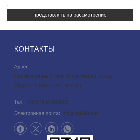
представлять на рассмотрение
КОНТАКТЫ
Адрес:
Промышленный парк Лунси Мейао, город
Юхуань, провинция Чжэцзян
Тел.:
+86-576-87498988
Электронная почта:
info@baisida.net