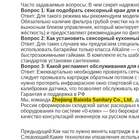
Часто задаваемые вопросы: В чем секрет надежно
Вопрос 1: Как подобрать сенсорный кран для к
Ответ: Для такого режима мы рекомендуем модели
Обязательно наличие фильтра грубой очистки на п
выносным блоком управления, который монтирует
жёсткость) и предоставляют рекомендации по фил
Вопрос 2: Как установить сенсорный кухонный
Ответ: Для таких случаев мы предлагаем специаль
использовать батарейки только класса Alkaline —
быстрозажимными гайками. В комплекте есть шабло
стандартов установки сантехники.
Вопрос 3: Какой регламент обслуживания для 
Ответ: Ежеквартально необходимо проверять сетча
следует промывать картридж обратным потоком с
нужно протереть инфракрасное окно спиртовой са
калибровки датчика, что позволяет обслуживать к
Гарантия и поддержка в РФ
Мы, команда
Zhejiang Baisida Sanitary Co., Ltd.
, 
России сформирован складской запас расходных м
оборудования по системе «0-клик» — без бюрократ
качество консультаций инженеров на русском язык
Предыдущий:
Как часто нужно менять картридж в
Следующий:
Какие технологии управления исполь