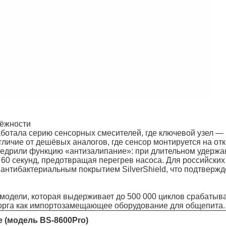
ёжности
ботала серию сенсорных смесителей, где ключевой узел —
отличие от дешёвых аналогов, где сенсор монтируется на от
внедрили функцию «антизалипание»: при длительном удержа
60 секунд, предотвращая перегрев насоса. Для российских
антибактериальным покрытием SilverShield, что подтвер
модели, которая выдерживает до 500 000 циклов срабаты
орга как импортозамещающее оборудование для общепита.
 (модель BS-8600Pro)