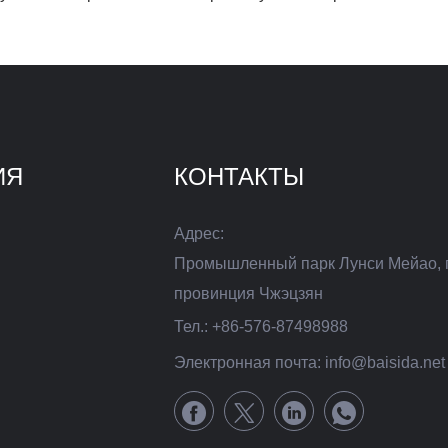
ИЯ
КОНТАКТЫ
Адрес:
Промышленный парк Лунси Мейао, 
провинция Чжэцзян
Тел.:
+86-576-87498988
Электронная почта:
info@baisida.net