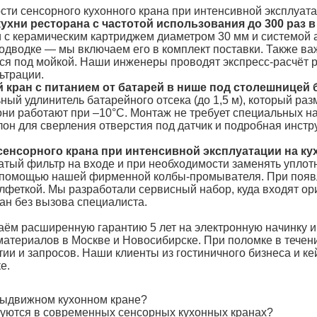
сти сенсорного кухонного крана при интенсивной эксплуат
ухни ресторана с частотой использования до 300 раз в
 с керамическим картриджем диаметром 30 мм и системой ан
одводке — мы включаем его в комплект поставки. Также ва
ся под мойкой. Наши инженеры проводят экспресс-расчёт 
ьтрации.
 кран с питанием от батарей в нише под столешницей б
ный удлинитель батарейного отсека (до 1,5 м), который ра
 они работают при –10°C. Монтаж не требует специальных 
н для сверления отверстия под датчик и подробная инстру
сенсорного крана при интенсивной эксплуатации на к
тый фильтр на входе и при необходимости заменять уплотн
 помощью нашей фирменной колбы-промывателя. При появле
лфеткой. Мы разработали сервисный набор, куда входят ор
ран без вызова специалиста.
даём расширенную гарантию 5 лет на электронную начинку и
атериалов в Москве и Новосибирске. При поломке в течен
ии и запросов. Наши клиенты из гостиничного бизнеса и к
е.
 выдвижном кухонном кране?
зуются в современных сенсорных кухонных кранах?