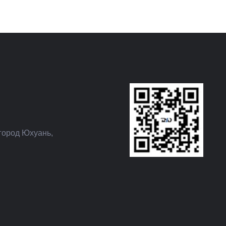
город Юхуань,