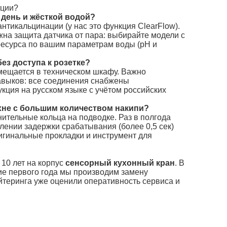
ации?
 день и жёсткой водой?
тикальцинации (у нас это функция ClearFlow).
жна защита датчика от пара: выбирайте модели с
ресурса по вашим параметрам воды (pH и
ез доступа к розетке?
змещается в техническом шкафу. Важно
навыков: все соединения снабжены
кция на русском языке с учётом российских
ухне с большим количеством накипи?
ительные кольца на подводке. Раз в полгода
нии задержки срабатывания (более 0,5 сек)
игинальные прокладки и инструмент для
 10 лет на корпус
сенсорный кухонный кран
. В
ие первого года мы производим замену
ейтеринга уже оценили оперативность сервиса и