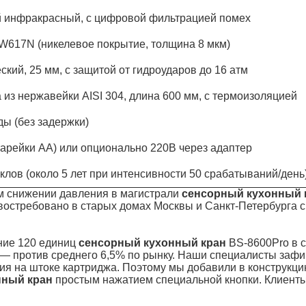
 инфракрасный, с цифровой фильтрацией помех
W617N (никелевое покрытие, толщина 8 мкм)
ский, 25 мм, с защитой от гидроударов до 16 атм
 из нержавейки AISI 304, длина 600 мм, с термоизоляцией
ды (без задержки)
атарейки AA) или опционально 220В через адаптер
иклов (около 5 лет при интенсивности 50 срабатываний/день
ом снижении давления в магистрали
сенсорный кухонный 
востребовано в старых домах Москвы и Санкт-Петербурга 
ние 120 единиц
сенсорный кухонный кран
BS-8600Pro в с
 — против среднего 6,5% по рынку. Наши специалисты зафи
ия на штоке картриджа. Поэтому мы добавили в конструкци
нный кран
простым нажатием специальной кнопки. Клиенты 