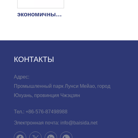
экономичный латунный хромированный сенсорный смеситель для кухни с мойкой
КОНТАКТЫ
Адрес:
Промышленный парк Лунси Мейао, город
Юхуань, провинция Чжэцзян
Тел.:
+86-576-87498988
Электронная почта:
info@baisida.net