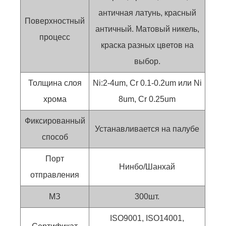
античная латунь, красный
Поверхностный
античный. Матовый никель,
процесс
краска разных цветов на
выбор.
Толщина слоя
Ni:2-4um, Cr 0.1-0.2um или Ni
хрома
8um, Cr 0.25um
Фиксированный
Устанавливается на палубе
способ
Порт
Нинбо/Шанхай
отправления
МЗ
300шт.
ISO9001, ISO14001,