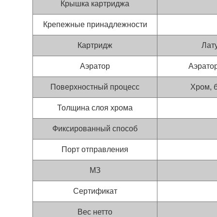
Крышка картриджа
Крепежные принадлежности
Картридж
Лату
Аэратор
Аэратор
Поверхностный процесс
Хром, 
Толщина слоя хрома
Фиксированный способ
Порт отправления
МЗ
Сертификат
Вес нетто