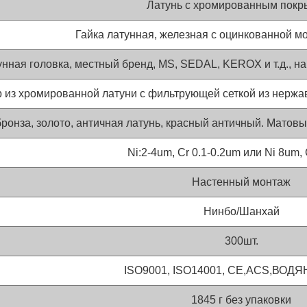
Латунь с хромированным покр
Гайка латунная, железная с оцинкованной м
нная головка, местный бренд, MS, SEDAL, KEROX и т.д., на
 из хромированной латуни с фильтрующей сеткой из нерж
бронза, золото, античная латунь, красный античный. Матовы
Ni:2-4um, Cr 0.1-0.2um или Ni 8um,
Настенный монтаж
Нинбо/Шанхай
300шт.
ISO9001, ISO14001, CE,ACS,ВОД
1845 г без упаковки