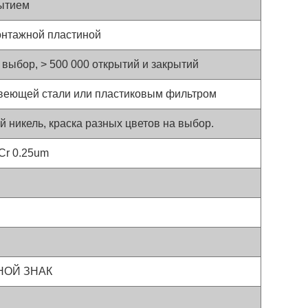
ытием
онтажной пластиной
 выбор, > 500 000 открытий и закрытий
авеющей стали или пластиковым фильтром
й никель, краска разных цветов на выбор.
 Cr 0.25um
ЯНОЙ ЗНАК