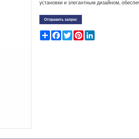
установки и элегантным дизайном, обесп
Отправить запрос
Share
Facebook
Twitter
Pinterest
LinkedIn