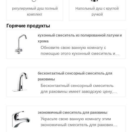
регулируемый душ полный
Напольный душ с круглой
комплект
ручкой
Горячие продукты
кухонный смеситель из полированной латуни и
хрома
Обновите свою ванную комнату с
помощью этого кухонный смеситель из
полированной латуни и хрома, который
отличается устойчивостью к коррозии,
простотой установки и элегантным
бесконтактный сенсорный смеситель для
дизайном, обеспечивающим долгий
раковины
срок службы.
Бесконтактный сенсорный смеситель
для раковины имеет заводскую цену,
низкий минимальный объем заказа ,
прочный и надежный материал и
конструкцию. Доступны OEM и ODM.
экономичный смеситель для раковины
Украсьте свою ванную комнату этим
экономичный смеситель для раковины с
рычажной ручкой, установкой на одно