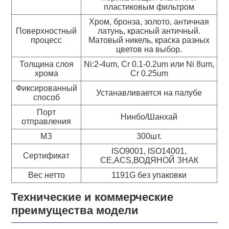
пластиковым фильтром
Хром, бронза, золото, античная
Поверхностный
латунь, красный античный.
процесс
Матовый никель, краска разных
цветов на выбор.
Толщина слоя
Ni:2-4um, Cr 0.1-0.2um или Ni 8um,
хрома
Cr 0.25um
Фиксированный
Устанавливается на палубе
способ
Порт
Нинбо/Шанхай
отправления
МЗ
300шт.
ISO9001, ISO14001,
Сертификат
CE,ACS,ВОДЯНОЙ ЗНАК
Вес нетто
1191G без упаковки
Технические и коммерческие
преимущества модели