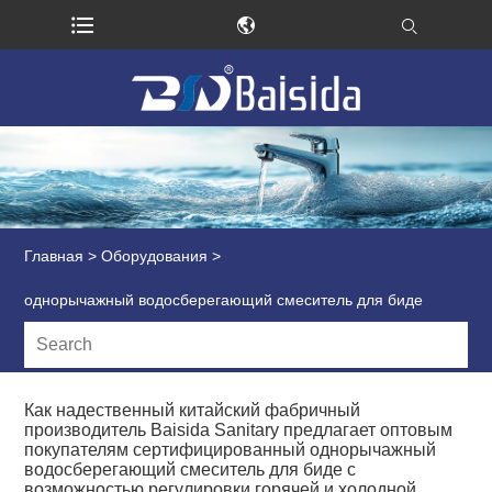
Главная
>
Оборудования
>
однорычажный водосберегающий смеситель для биде
Как надественный китайский фабричный
производитель Baisida Sanitary предлагает оптовым
покупателям сертифицированный однорычажный
водосберегающий смеситель для биде с
возможностью регулировки горячей и холодной