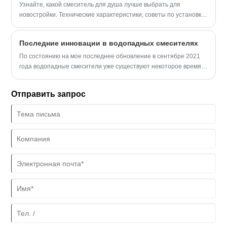
Узнайте, какой смеситель для душа лучше выбрать для
новостройки. Технические характеристики, советы по установке
и эксплуатации от Zhejiang Baisida Sanitary Co., Ltd.
Последние инновации в водопадных смесителях
По состоянию на мое последнее обновление в сентябре 2021
года водопадные смесители уже существуют некоторое время,
предлагая уникальный и визуально привлекательный поток
воды, напоминающий естественный водопад. Однако в
Отправить запрос
последнее время появились некоторые инновации и улучшения
в дизайне и технологии водопадных смесителей. Вот некоторые
из последних инноваций в водопадных смесителях: