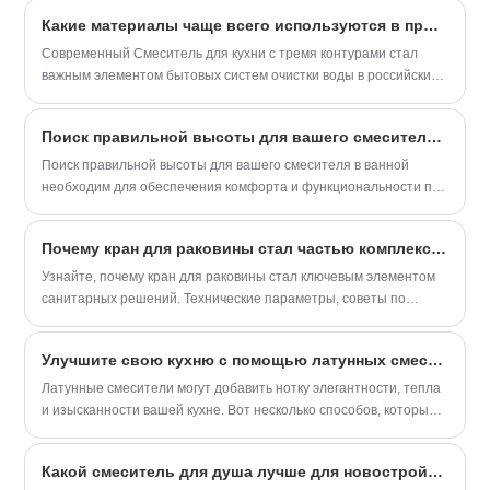
ODM.
Какие материалы чаще всего используются в производстве 3-ходовых кухонных кранов?
Современный Смеситель для кухни с тремя контурами стал
важным элементом бытовых систем очистки воды в российских
семьях.
Поиск правильной высоты для вашего смесителя в ванной
Поиск правильной высоты для вашего смесителя в ванной
необходим для обеспечения комфорта и функциональности при
ежедневном использовании.
Почему кран для раковины стал частью комплексных санитарных решений?
Узнайте, почему кран для раковины стал ключевым элементом
санитарных решений. Технические параметры, советы по
выбору, установке и обслуживанию от Zhejiang Baisida Sanitary
Co., Ltd.
Улучшите свою кухню с помощью латунных смесителей
Латунные смесители могут добавить нотку элегантности, тепла
и изысканности вашей кухне. Вот несколько способов, которыми
латунные смесители могут улучшить вашу кухню:
Какой смеситель для душа лучше для новостройки?