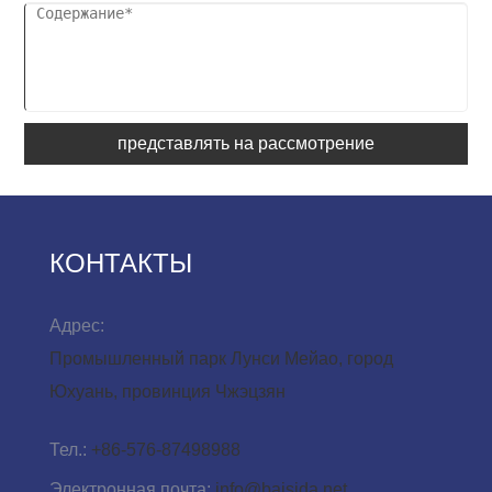
представлять на рассмотрение
КОНТАКТЫ
Адрес:
Промышленный парк Лунси Мейао, город
Юхуань, провинция Чжэцзян
Тел.:
+86-576-87498988
Электронная почта:
info@baisida.net