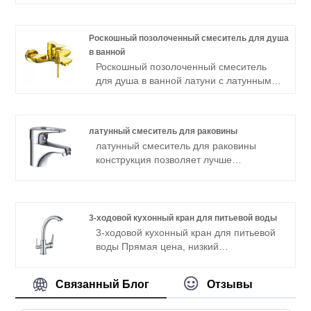
отверстие и антикоррозионной
отделкой. Прочный и стильный!
Роскошный позолоченный смеситель для душа
в ванной
Роскошный позолоченный смеситель
для душа в ванной латуни с латунным
материалом, герметичным
керамическим картриджем и
коррозионной стойкостью. Прост в
латунный смеситель для раковины
установке и долговечен.
латунный смеситель для раковины
конструкция позволяет лучше
контролировать расход и температуру
воды, корпус из цельной латуни,
доступны OEM и ODM
3-ходовой кухонный кран для питьевой воды
3-ходовой кухонный кран для питьевой
воды Прямая цена, низкий
минимальный заказ, доступны
различные варианты отделки,
Связанный Блог
Отзывы
цельнолатунная конструкция. Кроме
того, мы приветствуем заказы OEM и