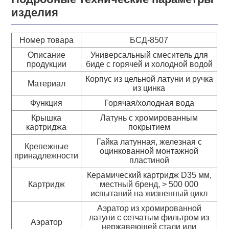
изделия
Номер товара
БСД-8507
Описание
Универсальный смеситель для
продукции
биде с горячей и холодной водой
Корпус из цельной латуни и ручка
Материал
из цинка
Функция
Горячая/холодная вода
Крышка
Латунь с хромированным
картриджа
покрытием
Гайка латунная, железная с
Крепежные
оцинкованной монтажной
принадлежности
пластиной
Керамический картридж D35 мм,
Картридж
местный бренд, > 500 000
испытаний на жизненный цикл
Аэратор из хромированной
латуни с сетчатым фильтром из
Аэратор
нержавеющей стали или