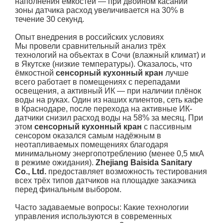
наполнения ёмкостей — при двойном касании
зоны датчика расход увеличивается на 30% в
течение 30 секунд.
Опыт внедрения в российских условиях
Мы провели сравнительный анализ трёх
технологий на объектах в Сочи (влажный климат) и
в Якутске (низкие температуры). Оказалось, что
ёмкостной
сенсорный кухонный кран
лучше
всего работает в помещениях с перепадами
освещения, а активный ИК — при наличии плёнок
воды на руках. Один из наших клиентов, сеть кафе
в Краснодаре, после перехода на активные ИК-
датчики снизил расход воды на 58% за месяц. При
этом
сенсорный кухонный кран
с пассивным
сенсором оказался самым надёжным в
неотапливаемых помещениях благодаря
минимальному энергопотреблению (менее 0,5 мкА
в режиме ожидания).
Zhejiang Baisida Sanitary
Co., Ltd.
предоставляет возможность тестирования
всех трёх типов датчиков на площадке заказчика
перед финальным выбором.
Часто задаваемые вопросы: Какие технологии
управления используются в современных