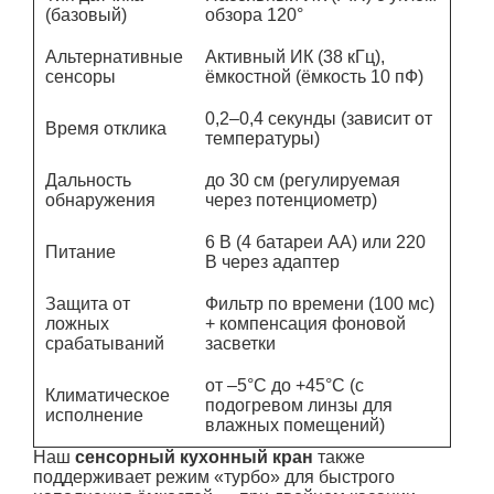
(базовый)
обзора 120°
Альтернативные
Активный ИК (38 кГц),
сенсоры
ёмкостной (ёмкость 10 пФ)
0,2–0,4 секунды (зависит от
Время отклика
температуры)
Дальность
до 30 см (регулируемая
обнаружения
через потенциометр)
6 В (4 батареи AA) или 220
Питание
В через адаптер
Защита от
Фильтр по времени (100 мс)
ложных
+ компенсация фоновой
срабатываний
засветки
от –5°C до +45°C (с
Климатическое
подогревом линзы для
исполнение
влажных помещений)
Наш
сенсорный кухонный кран
также
поддерживает режим «турбо» для быстрого