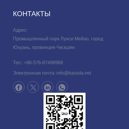
КОНТАКТЫ
Адрес:
Промышленный парк Лунси Мейао, город
Юхуань, провинция Чжэцзян
Тел.:
+86-576-87498988
Электронная почта:
info@baisida.net