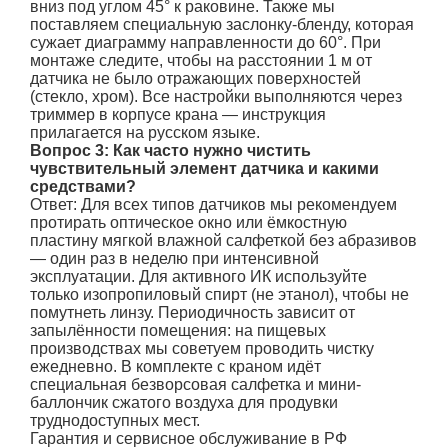
вниз под углом 45° к раковине. Также мы
поставляем специальную заслонку-бленду, которая
сужает диаграмму направленности до 60°. При
монтаже следите, чтобы на расстоянии 1 м от
датчика не было отражающих поверхностей
(стекло, хром). Все настройки выполняются через
триммер в корпусе крана — инструкция
прилагается на русском языке.
Вопрос 3: Как часто нужно чистить
чувствительный элемент датчика и какими
средствами?
Ответ: Для всех типов датчиков мы рекомендуем
протирать оптическое окно или ёмкостную
пластину мягкой влажной салфеткой без абразивов
— один раз в неделю при интенсивной
эксплуатации. Для активного ИК используйте
только изопропиловый спирт (не этанол), чтобы не
помутнеть линзу. Периодичность зависит от
запылённости помещения: на пищевых
производствах мы советуем проводить чистку
ежедневно. В комплекте с краном идёт
специальная безворсовая салфетка и мини-
баллончик сжатого воздуха для продувки
труднодоступных мест.
Гарантия и сервисное обслуживание в РФ