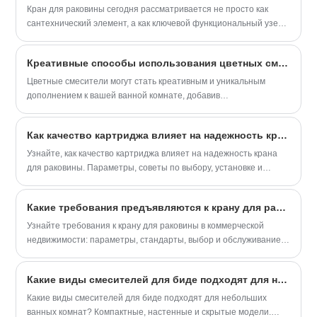
приветствуем заказы OEM и ODM.
Кран для раковины сегодня рассматривается не просто как
сантехнический элемент, а как ключевой функциональный узел в
системе водоснабжения квартиры, частного дома или
коммерческого объекта.
Креативные способы использования цветных смесителей в ванной
Цветные смесители могут стать креативным и уникальным
дополнением к вашей ванной комнате, добавив
индивидуальности и стиля пространству. Вот несколько
креативных способов использования цветных смесителей в
Как качество картриджа влияет на надежность крана для раковины?
ванной
Узнайте, как качество картриджа влияет на надежность крана
для раковины. Параметры, советы по выбору, установке и
обслуживанию от Zhejiang Baisida Sanitary Co., Ltd.
Какие требования предъявляются к крану для раковины в коммерческой недвижимости?
Узнайте требования к крану для раковины в коммерческой
недвижимости: параметры, стандарты, выбор и обслуживание.
Решения от Zhejiang Baisida Sanitary Co., Ltd.
Какие виды смесителей для биде подходят для небольших ванных комнат?
Какие виды смесителей для биде подходят для небольших
ванных комнат? Компактные, настенные и скрытые модели.