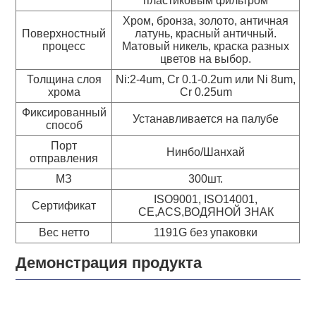
пластиковым фильтром
Хром, бронза, золото, античная
Поверхностный
латунь, красный античный.
процесс
Матовый никель, краска разных
цветов на выбор.
Толщина слоя
Ni:2-4um, Cr 0.1-0.2um или Ni 8um,
хрома
Cr 0.25um
Фиксированный
Устанавливается на палубе
способ
Порт
Нинбо/Шанхай
отправления
МЗ
300шт.
ISO9001, ISO14001,
Сертификат
CE,ACS,ВОДЯНОЙ ЗНАК
Вес нетто
1191G без упаковки
Демонстрация продукта