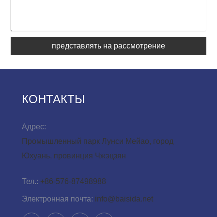
представлять на рассмотрение
КОНТАКТЫ
Адрес:
Промышленный парк Лунси Мейао, город
Юхуань, провинция Чжэцзян
Тел.:
+86-576-87498988
Электронная почта:
info@baisida.net