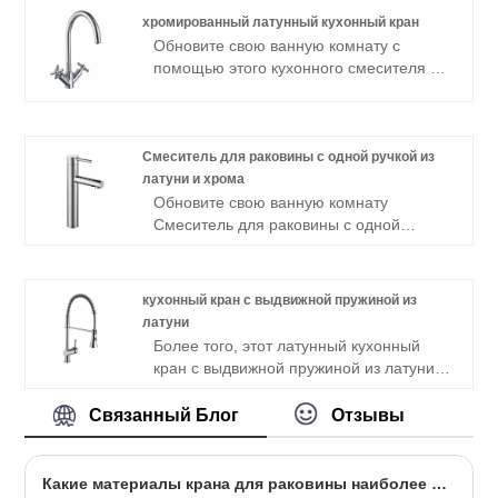
объемом заказа, доступны OEM и ODM-
хромированный латунный кухонный кран
производители, с прочным и надежным
Обновите свою ванную комнату с
материалом и конструкцией.
помощью этого кухонного смесителя из
хромированный латунный кухонный
кран, который отличается
устойчивостью к коррозии, простотой
установки и элегантным дизайном,
Смеситель для раковины с одной ручкой из
обеспечивающим долгий срок службы.
латуни и хрома
Обновите свою ванную комнату
Смеситель для раковины с одной
ручкой из латуни и хрома латунного
смесителя для раковины с одной ручкой
, который отличается устойчивостью к
кухонный кран с выдвижной пружиной из
коррозии, простотой установки и
латуни
элегантным дизайном,
Более того, этот латунный кухонный
обеспечивающим долгий срок службы.
кран с выдвижной пружиной из латуни
— просто находка! Мы поддерживаем
мелкооптовый бизнес, предлагая
Связанный Блог
Отзывы
прямые цены от производителя. Вы
также получите ограниченную
пожизненную гарантию. Кроме того, мы
Какие материалы крана для раковины наиболее востребованы на рынке?