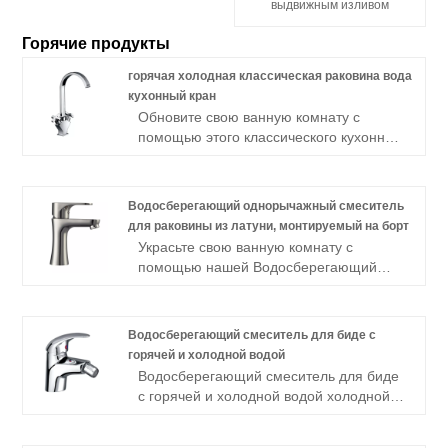
выдвижным изливом
Горячие продукты
горячая холодная классическая раковина вода
кухонный кран
Обновите свою ванную комнату с
помощью этого классического кухонного
смесителя для мойки с горячая
холодная классическая раковина вода
кухонный кран, простотой установки и
Водосберегающий однорычажный смеситель
элегантным дизайном,
для раковины из латуни, монтируемый на борт
обеспечивающим долгий срок службы.
Украсьте свою ванную комнату с
помощью нашей Водосберегающий
однорычажный смеситель для раковины
из латуни, монтируемый на борт. Его
рычажная ручка обеспечивает легкое
Водосберегающий смеситель для биде с
управление. Прочный и стильный, он
горячей и холодной водой
станет идеальным дополнением к
Водосберегающий смеситель для биде
вашему пространству.
с горячей и холодной водой холодной
водой предлагается по прямой
заводской цене, с низким минимальным