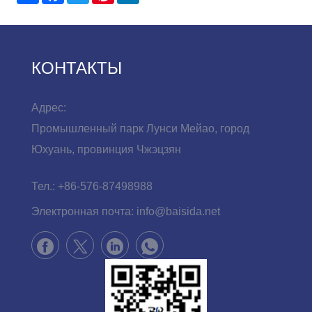
КОНТАКТЫ
Адрес:
Промышленный парк Лунси Мейао, город
Юхуань, провинция Чжэцзян
Тел.:
+86-576-87498988
Электронная почта:
info@baisida.net