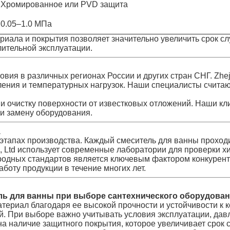
Хромированное или PVD защита
0.05–1.0 МПа
риала и покрытия позволяет значительно увеличить срок с
лительной эксплуатации.
я в различных регионах России и других стран СНГ. Zhejia
ления и температурных нагрузок. Наши специалисты считаю
 очистку поверхности от известковых отложений. Наши кл
 и замену оборудования.
а
этапах производства. Каждый смеситель для ванны проходи
o., Ltd использует современные лаборатории для проверки 
родных стандартов является ключевым фактором конкурент
боту продукции в течение многих лет.
ль для ванны при выборе сантехнического оборудова
териал благодаря ее высокой прочности и устойчивости к 
. При выборе важно учитывать условия эксплуатации, давле
 на наличие защитного покрытия, которое увеличивает срок