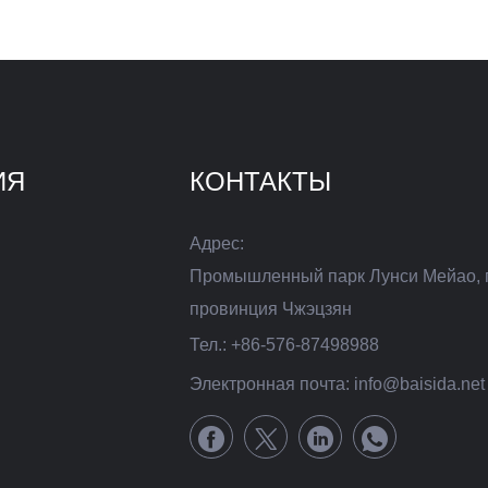
ИЯ
КОНТАКТЫ
Адрес:
Промышленный парк Лунси Мейао, 
провинция Чжэцзян
Тел.:
+86-576-87498988
Электронная почта:
info@baisida.net