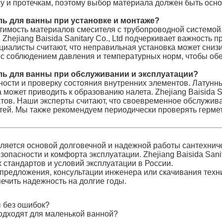
у и протечкам, поэтому выбор материала должен быть основ
ь для ванны при установке и монтаже?
тимость материалов смесителя с трубопроводной системой.
Zhejiang Baisida Sanitary Co., Ltd подчеркивает важность
циалисты считают, что неправильная установка может сниз
с соблюдением давления и температурных норм, чтобы обе
ль для ванны при обслуживании и эксплуатации?
ности и проверку состояния внутренних элементов. Латун
ожет приводить к образованию налета. Zhejiang Baisida Sa
атов. Наши эксперты считают, что своевременное обслужив
тей. Мы также рекомендуем периодически проверять герме
ляется основой долговечной и надежной работы сантехнич
зопасности и комфорта эксплуатации. Zhejiang Baisida Sani
стандартов и условий эксплуатации в России.
предложения, консультации инженера или скачивания тех
ечить надежность на долгие годы.
ы без ошибок?
одходят для маленькой ванной?