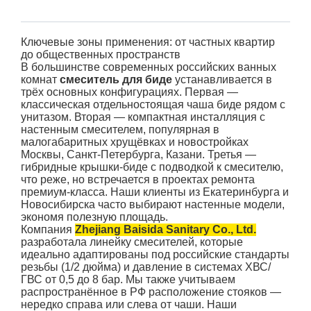
Ключевые зоны применения: от частных квартир
до общественных пространств
В большинстве современных российских ванных
комнат
смеситель для биде
устанавливается в
трёх основных конфигурациях. Первая —
классическая отдельностоящая чаша биде рядом с
унитазом. Вторая — компактная инсталляция с
настенным смесителем, популярная в
малогабаритных хрущёвках и новостройках
Москвы, Санкт-Петербурга, Казани. Третья —
гибридные крышки-биде с подводкой к смесителю,
что реже, но встречается в проектах ремонта
премиум-класса. Наши клиенты из Екатеринбурга и
Новосибирска часто выбирают настенные модели,
экономя полезную площадь.
Компания
Zhejiang Baisida Sanitary Co., Ltd.
разработала линейку смесителей, которые
идеально адаптированы под российские стандарты
резьбы (1/2 дюйма) и давление в системах ХВС/
ГВС от 0,5 до 8 бар. Мы также учитываем
распространённое в РФ расположение стояков —
нередко справа или слева от чаши. Наши