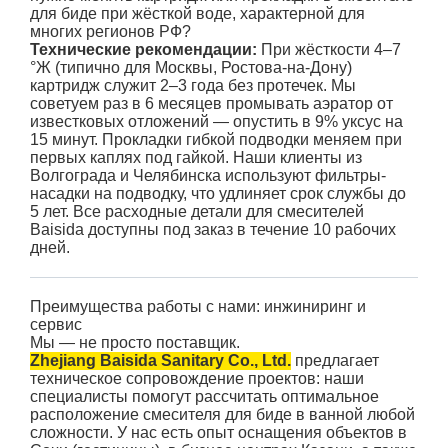
для биде при жёсткой воде, характерной для
многих регионов РФ?
Технические рекомендации:
При жёсткости 4–7
°Ж (типично для Москвы, Ростова-на-Дону)
картридж служит 2–3 года без протечек. Мы
советуем раз в 6 месяцев промывать аэратор от
известковых отложений — опустить в 9% уксус на
15 минут. Прокладки гибкой подводки меняем при
первых каплях под гайкой. Наши клиенты из
Волгограда и Челябинска используют фильтры-
насадки на подводку, что удлиняет срок службы до
5 лет. Все расходные детали для смесителей
Baisida доступны под заказ в течение 10 рабочих
дней.
Преимущества работы с нами: инжиниринг и
сервис
Мы — не просто поставщик.
Zhejiang Baisida Sanitary Co., Ltd.
предлагает
техническое сопровождение проектов: наши
специалисты помогут рассчитать оптимальное
расположение смесителя для биде в ванной любой
сложности. У нас есть опыт оснащения объектов в