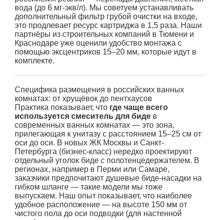
вода (до 6 мг-экв/л). Мы советуем устанавливать
дополнительный фильтр грубой очистки на входе,
это продлевает ресурс картриджа в 1,5 раза. Наши
партнёры из строительных компаний в Тюмени и
Краснодаре уже оценили удобство монтажа с
помощью эксцентриков 15–20 мм, которые идут в
комплекте.
Специфика размещения в российских ванных
комнатах: от хрущёвок до пентхаусов
Практика показывает, что
где чаще всего
используется смеситель для биде
в
современных ванных комнатах — это зона,
прилегающая к унитазу с расстоянием 15–25 см от
оси до оси. В новых ЖК Москвы и Санкт-
Петербурга (бизнес-класс) нередко проектируют
отдельный уголок биде с полотенцедержателем. В
регионах, например в Перми или Самаре,
заказчики предпочитают душевые биде-насадки на
гибком шланге — такие модели мы тоже
выпускаем. Наш опыт показывает, что наиболее
удобное расположение — на высоте 150 мм от
чистого пола до оси подводки (для настенной