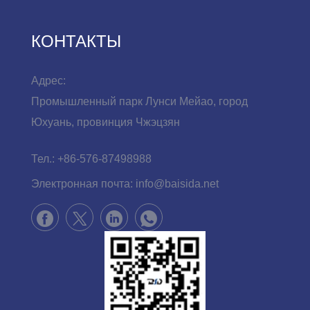
КОНТАКТЫ
Адрес:
Промышленный парк Лунси Мейао, город
Юхуань, провинция Чжэцзян
Тел.:
+86-576-87498988
Электронная почта:
info@baisida.net