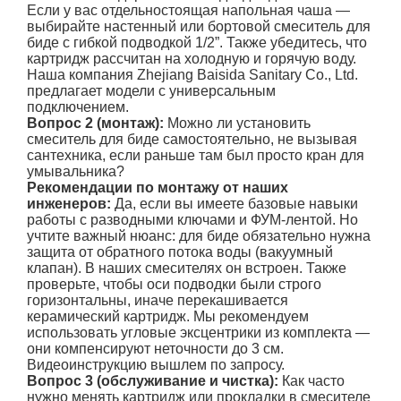
Если у вас отдельностоящая напольная чаша —
выбирайте настенный или бортовой смеситель для
биде с гибкой подводкой 1/2”. Также убедитесь, что
картридж рассчитан на холодную и горячую воду.
Наша компания Zhejiang Baisida Sanitary Co., Ltd.
предлагает модели с универсальным
подключением.
Вопрос 2 (монтаж):
Можно ли установить
смеситель для биде самостоятельно, не вызывая
сантехника, если раньше там был просто кран для
умывальника?
Рекомендации по монтажу от наших
инженеров:
Да, если вы имеете базовые навыки
работы с разводными ключами и ФУМ-лентой. Но
учтите важный нюанс: для биде обязательно нужна
защита от обратного потока воды (вакуумный
клапан). В наших смесителях он встроен. Также
проверьте, чтобы оси подводки были строго
горизонтальны, иначе перекашивается
керамический картридж. Мы рекомендуем
использовать угловые эксцентрики из комплекта —
они компенсируют неточности до 3 см.
Видеоинструкцию вышлем по запросу.
Вопрос 3 (обслуживание и чистка):
Как часто
нужно менять картридж или прокладки в смесителе