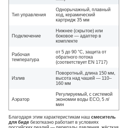
Однорычажный, плавный
Тип управления
ход, керамический
картридж 35 мм
Нижнее (скрытое) или
Подключение
боковое — адаптер в
комплекте
от 5 до 90 °C, защита от
Рабочая
обратного потока
температура
(соответствует EN 1717)
Поворотный, длина 150 мм,
Излив
высота над чашей — 110–
160 мм
Регулируемый, с системой
Аэратор
экономии воды ECO, 5 л/
мин
Благодаря этим характеристикам наш
смеситель
для биде
безотказно работает в условиях
российских реалий — перепады давления, жёсткая