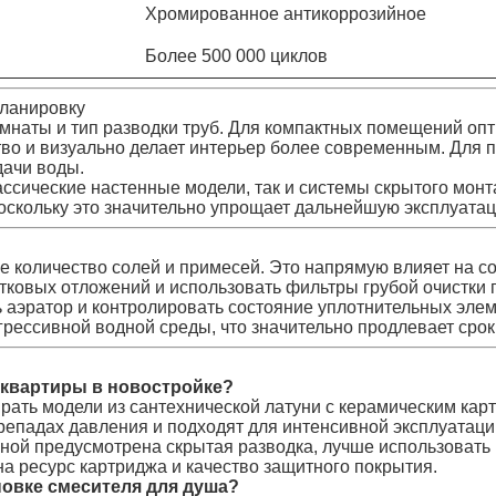
Хромированное антикоррозийное
Более 500 000 циклов
планировку
омнаты и тип разводки труб. Для компактных помещений о
тво и визуально делает интерьер более современным. Для 
ачи воды.
к классические настенные модели, так и системы скрытого 
оскольку это значительно упрощает дальнейшую эксплуата
е количество солей и примесей. Это напрямую влияет на с
тковых отложений и использовать фильтры грубой очистки
эратор и контролировать состояние уплотнительных элементо
грессивной водной среды, что значительно продлевает сро
 квартиры в новостройке?
ать модели из сантехнической латуни с керамическим кар
епадах давления и подходят для интенсивной эксплуатаци
ной предусмотрена скрытая разводка, лучше использовать
а ресурс картриджа и качество защитного покрытия.
новке смесителя для душа?