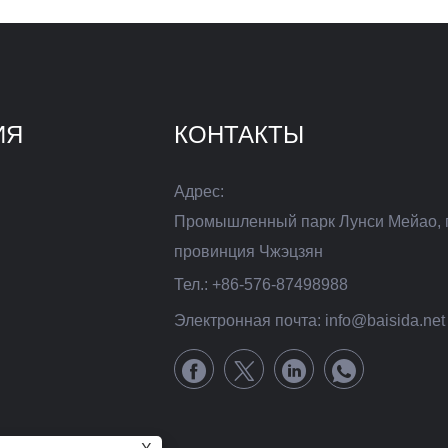
ИЯ
КОНТАКТЫ
Адрес:
Промышленный парк Лунси Мейао, 
провинция Чжэцзян
Тел.:
+86-576-87498988
Электронная почта:
info@baisida.net