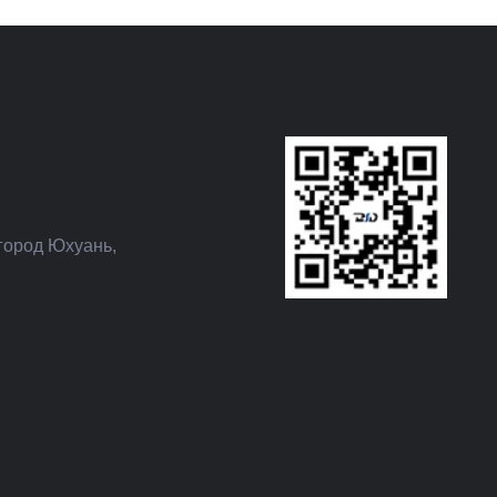
город Юхуань,