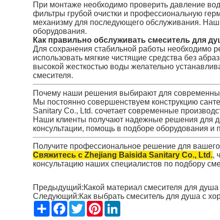
При монтаже необходимо проверить давление вод
фильтры грубой очистки и профессиональную герм
механизму для последующего обслуживания. Наш о
оборудования.
Как правильно обслуживать смеситель для ду
Для сохранения стабильной работы необходимо ре
использовать мягкие чистящие средства без абра
высокой жесткостью воды желательно устанавлив
смесителя.
Почему наши решения выбирают для современны
Мы постоянно совершенствуем конструкцию сантех
Sanitary Co., Ltd. сочетает современные производ
Наши клиенты получают надежные решения для до
консультации, помощь в подборе оборудования и
Получите профессиональное решение для вашего
Свяжитесь с Zhejiang Baisida Sanitary Co., Ltd.
,
консультацию наших специалистов по подбору сме
Предыдущий:
Какой материал смесителя для душа
Следующий:
Как выбрать смеситель для душа с х
Share
Facebook
Twitter
Pinterest
LinkedIn