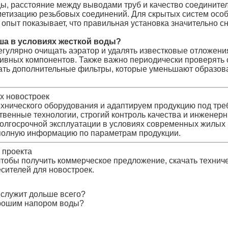
ы, расстояние между выводами труб и качество соедините
етизацию резьбовых соединений. Для скрытых систем особ
пыт показывает, что правильная установка значительно сн
ша в условиях жесткой воды?
гулярно очищать аэратор и удалять известковые отложени
зивных компонентов. Также важно периодически проверять с
ать дополнительные фильтры, которые уменьшают образов
х новостроек
нического оборудования и адаптируем продукцию под треб
ственные технологии, строгий контроль качества и инженер
лгосрочной эксплуатации в условиях современных жилых 
 полную информацию по параметрам продукции.
 проекта
 чтобы получить коммерческое предложение, скачать технич
сителей для новостроек.
 служит дольше всего?
орошим напором воды?