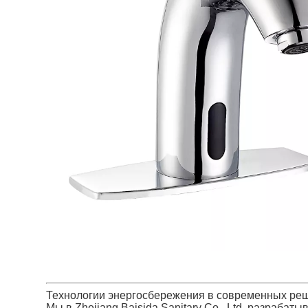
Технологии энергосбережения в современных ре
Мы в Zhejiang Baisida Sanitary Co., Ltd. разраб