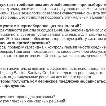
руются к требованиям энергосбережения при выборе 
ход воды, наличие аэратора и тип управления. Наши эксп
иями. Такие технологии позволяют существенно снизить п
ество воды. Это позволяет подобрать оптимальный вариант,
 с учетом энергосберегающих технологий?
ффективности работы оборудования. Мы рекомендуем соблю
ециалисты советуют устанавливать фильтры для защиты ка
ии. Это позволяет обеспечить корректную работу системы 
анения энергосбережения?
ора, проверку картриджа и контроль герметичности соеди
оверки. Наш опыт показывает, что своевременное обслужи
нно важно при интенсивной эксплуатации в коммерческих об
яют значительно повысить эффективность использования в
jiang Baisida Sanitary Co., Ltd. предлагает решения, кот
ить индивидуальные решения для вашего проекта.
 чтобы получить коммерческое предложение, записать
ы продукции.
адежность крана для раковины?
ью комплексных санитарных решений?