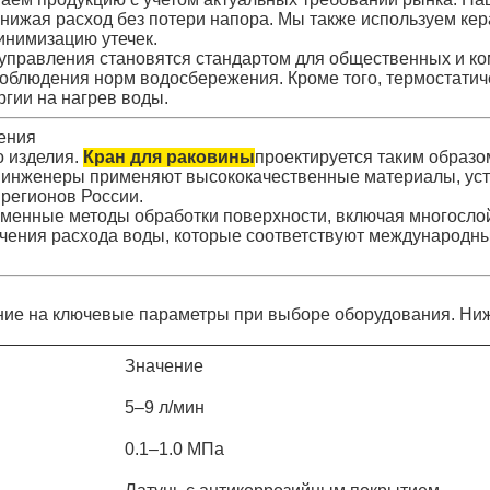
снижая расход без потери напора. Мы также используем ке
инимизацию утечек.
управления становятся стандартом для общественных и ко
соблюдения норм водосбережения. Кроме того, термостати
ргии на нагрев воды.
ения
о изделия.
Кран для раковины
проектируется таким образо
инженеры применяют высококачественные материалы, устой
 регионов России.
современные методы обработки поверхности, включая многосл
ичения расхода воды, которые соответствуют международн
ие на ключевые параметры при выборе оборудования. Ниж
Значение
5–9 л/мин
0.1–1.0 МПа