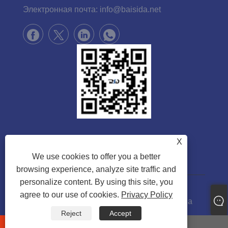
Электронная почта:
info@baisida.net
X
We use cookies to offer you a better
browsing experience, analyze site traffic and
personalize content. By using this site, you
agree to our use of cookies.
Privacy Policy
Авторские права © 2025 Zhejiang Baisida
Reject
Accept
Sanitary Co., Ltd. Все права защищены.
whatsapp
E-mail