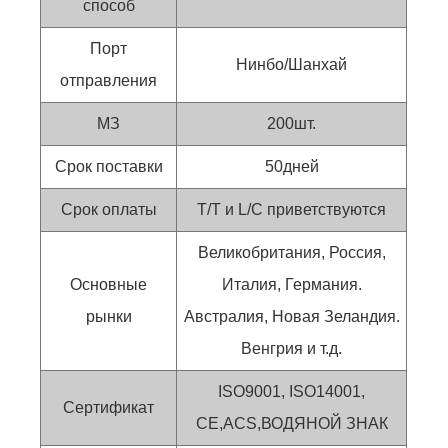
способ
Порт
Нинбо/Шанхай
отправления
МЗ
200шт.
Срок поставки
50дней
Срок оплаты
T/T и L/C приветствуются
Великобритания, Россия,
Основные
Италия, Германия.
рынки
Австралия, Новая Зеландия.
Венгрия и т.д.
ISO9001, ISO14001,
Сертификат
CE,ACS,ВОДЯНОЙ ЗНАК