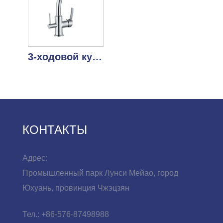
3-ходовой кухонный кран для питьевой воды
КОНТАКТЫ
Адрес:
Промышленный парк Лунси Мейао, город
Юхуань, провинция Чжэцзян
Тел.:
+86-576-87498988